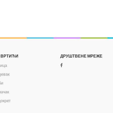
 ВРТИЋИ
ДРУШТВЕНЕ МРЕЖЕ
лица
ђевак
би
ачак
окрет