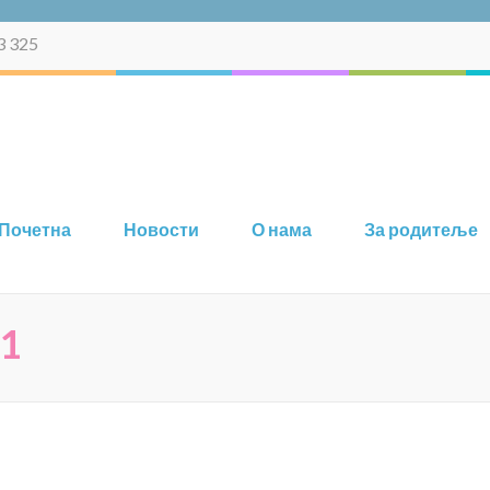
3 325
Vrtić Temerin PU Veljko Vlaho
Predškolska ustanova opštine Temerin
Почетна
Новости
О нама
За родитеље
21