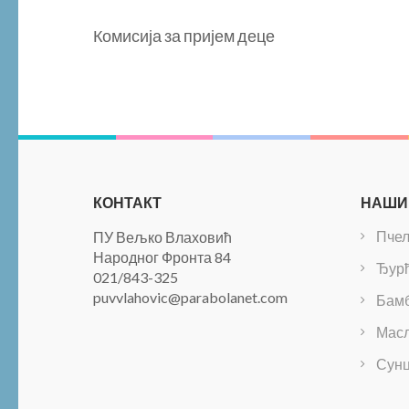
Комисија за пријем деце
КОНТАКТ
НАШИ
Пче
ПУ Вељко Влаховић
Народног Фронта 84
Ђур
021/843-325
puvvlahovic@parabolanet.com
Бам
Масл
Сунц