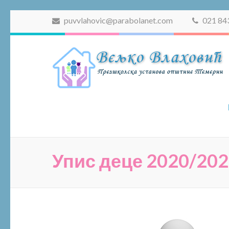
puvvlahovic@parabolanet.com
021 84
Упис деце 2020/20