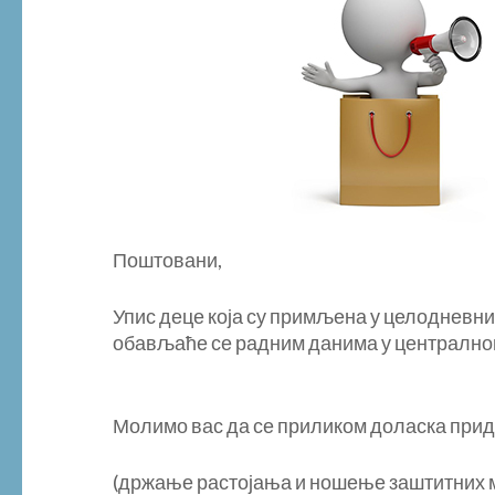
Поштовани,
Упис деце која су примљена у целодневн
обављаће се радним данима у централном в
Молимо вас да се приликом доласка при
(држање растојања и ношење заштитних м