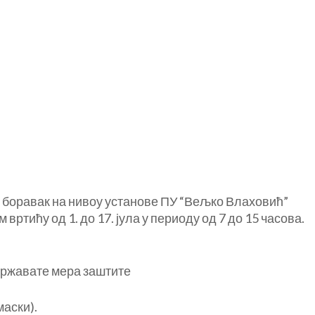
и боравак на нивоу установе ПУ “Вељко Влаховић”
ртићу од 1. до 17. јула у периоду од 7 до 15 часова.
државате мера заштите
аски).