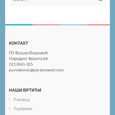
for:
КОНТАКТ
ПУ Вељко Влаховић
Народног Фронта 84
021/843-325
puvvlahovic@parabolanet.com
НАШИ ВРТИЋИ
Пчелица
Ђурђевак