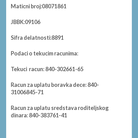
Maticni broj:08071861
JBBK:09106
Sifra delatnosti:8891
Podaci o tekucim racunima:
Tekuci racun: 840-302661-65
Racun za uplatu boravka dece: 840-
31006845-71
Racun za uplatu sredstava roditeljskog
dinara: 840-383761-41