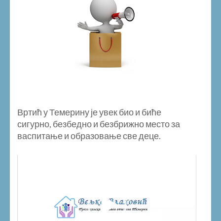
Вртић у Темерину је увек био и биће
сигурно, безбедно и безбрижно место за
васпитање и образовање све деце.
Video
Player