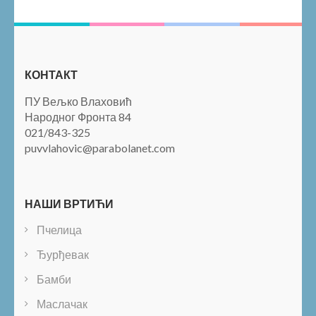
КОНТАКТ
ПУ Вељко Влаховић
Народног Фронта 84
021/843-325
puvvlahovic@parabolanet.com
НАШИ ВРТИЋИ
Пчелица
Ђурђевак
Бамби
Маслачак