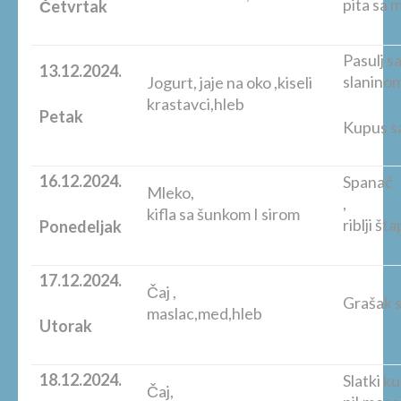
pita sa
Četvrtak
Pasulj s
13.12.2024.
slaninom
Jogurt, jaje na oko ,kiseli
krastavci,hleb
Petak
Kupus sa
16.12.2024.
Spanać
Mleko,
kifla sa šunkom I sirom
riblji št
Ponedeljak
17.12.2024.
Čaj ,
Grašak s
maslac,med,hleb
Utorak
18.12.2024.
Slatki k
Čaj,