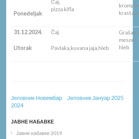
Čaj,
kromp
pizza kifla
krastavc
Ponedeljak
31.12.2024.
Čaj
Grašak s
me
hleb
Utorak
Pavlaka,kuvana jaja,hleb
Post
Јеловник Новембар
Јеловник Јануар 2025
navigation
2024
ЈАВНЕ НАБАВКЕ
Јавне набавке 2019