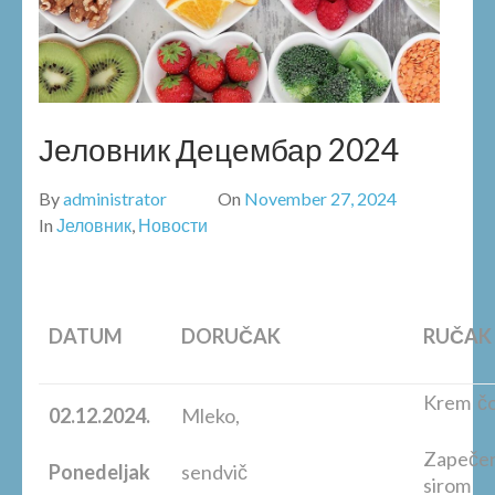
Јеловник Децембар 2024
By
administrator
On
November 27, 2024
In
Јеловник
,
Новости
DATUM
DORUČAK
RUČAK
Krem čo
02.12.2024.
Mleko,
Zapečen
Ponedeljak
sendvič
sirom