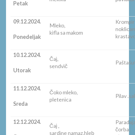
Petak
09.12.2024.
Krompir 
Mleko,
noklicam
kifla sa makom
krastavc
Ponedeljak
10.12.2024.
Čaj,
Paštašut
sendvič
Utorak
11.12.2024.
Čoko mleko,
Pilav .sa
pletenica
Sreda
12.12.2024.
Paradaj
Čaj ,
č
sardine namaz,hleb