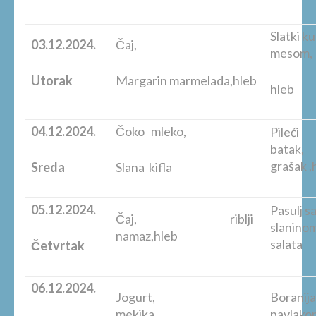
Slatki k
03.12.2024.
Čaj,
mesom,
Utorak
Margarin marmelada,hleb
hleb
04.12.2024.
Čoko mleko,
Pileći
b
grašak ,
Sreda
Slana kifla
05.12.2024.
Pasulj s
Čaj, riblji
slanin
namaz,hleb
salata
Četvrtak
06.12.2024.
Jogurt,
Boranija
mekika
pavlako