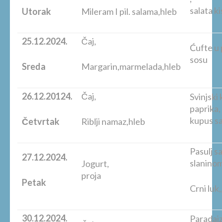
salata ki
Utorak
Mileram I pil. salama,hleb
25.12.2024.
Čaj,
Ćufte u 
so
Sreda
Margarin,marmelada,hleb
26.12.20124.
Čaj,
Svinjski
pap
kupus sa
Četvrtak
Riblji namaz,hleb
Pasulj s
27.12.2024.
slaninom
Jogurt,
proja
Petak
Crni luk,
30.12.2024.
Paradajz