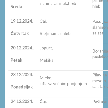
pil
slanina,crni luk,hleb
hleb
Sreda
19.12.2024.
Čaj,
Pasulj s
slanino
salata
Četvrtak
Riblji namaz,hleb
20.12.2024..
Jogurt,
Boranija
pavl
Petak
Mekika
23.12.2024.
Pilav sa 
Mleko,
me
kifla sa voćnim punjenjem
salata c
Ponedeljak
24.12.2024.
Čaj,
Paštašu