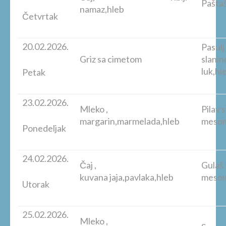
Paštaš
namaz,hleb
Četvrtak
20.02.2026.
Pasulj
Griz sa cimetom
slanin
luk,hl
Petak
23.02.2026.
Mleko ,
Pilav 
margarin,marmelada,hleb
mesom
Ponedeljak
24.02.2026.
Čaj ,
Gulaš 
kuvana jaja,pavlaka,hleb
mesom
Utorak
25.02.2026.
Mleko ,