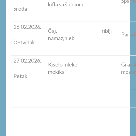
Spanać
kifla sa šunkom
Sreda
26.02.2026.
Čaj, riblji
Parada
namaz,hleb
Četvrtak
27.02.2026..
Kiselo mleko,
Grašak
mekika
mesom
Petak