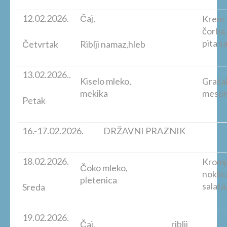
12.02.2026.
Čaj,
Krem
č
pita 
Četvrtak
Riblji namaz,hleb
13.02.2026..
Kiselo mleko,
Grašak
mekika
mes
Petak
16.-17.02.2026. DRŽAVNI PRAZNIK
18.02.2026.
Krompi
Čoko mleko,
nokli
pletenica
salata
Sreda
19.02.2026.
Čaj, riblji