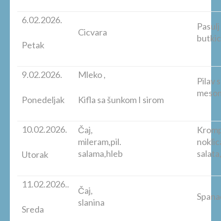
6.02.2026.
Pasulj
Cicvara
butkic
Petak
9.02.2026.
Mleko ,
Pilav 
mesom
Ponedeljak
Kifla sa šunkom I sirom
10.02.2026.
Čaj,
Krompi
mileram,pil.
nokli
salama,hleb
salata
Utorak
11.02.2026..
Čaj,
Spanać 
slanina
Sreda