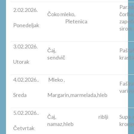
Parad
2.02.2026.
Čoko mleko,
č
Pletenica
zapeč
Ponedeljak
sirom
3.02.2026.
Čaj,
Paštaš
sendvič
kras
Utorak
4.02.2026..
Mleko ,
Fašir
vari
Sreda
Margarin,marmelada,hleb
5.02.2026..
Čaj, riblji
Supa ,
namaz,hleb
krompi
Četvrtak