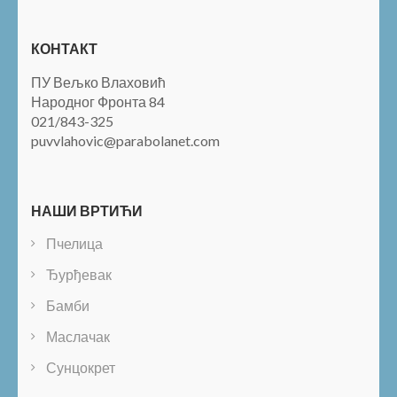
КОНТАКТ
ПУ Вељко Влаховић
Народног Фронта 84
021/843-325
puvvlahovic@parabolanet.com
НАШИ ВРТИЋИ
Пчелица
Ђурђевак
Бамби
Маслачак
Сунцокрет