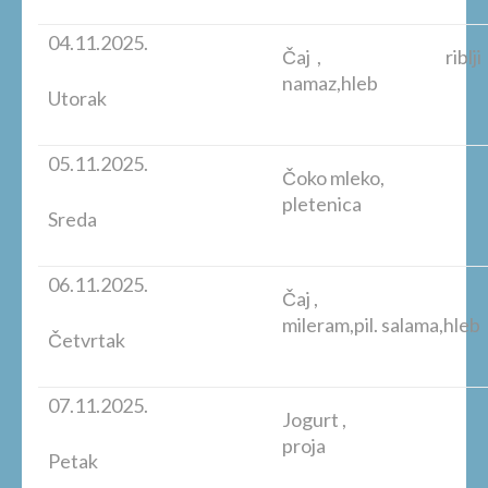
04.11.2025.
Čaj , riblji
namaz,hleb
Utorak
05.11.2025.
Čoko mleko,
pletenica
Sreda
06.11.2025.
Čaj ,
mileram,pil. salama,hleb
Četvrtak
07.11.2025.
Jogurt ,
proja
Petak