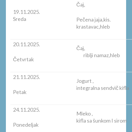
Čaj,
19.11.2025.
Sreda
Pečena jaja,kis.
krastavac,hleb
20.11.2025.
Čaj,
riblji namaz,hleb
Četvrtak
21.11.2025.
Jogurt ,
integralna sendvič kifla
Petak
24.11.2025.
Mleko ,
kifla sa šunkom I sirom
Ponedeljak