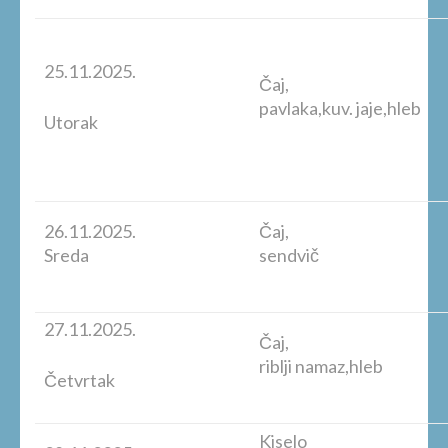
25.11.2025.
Čaj,
pavlaka,kuv. jaje,hleb
Utorak
26.11.2025.
Čaj,
Sreda
sendvič
27.11.2025.
Čaj,
riblji namaz,hleb
Četvrtak
Kiselo