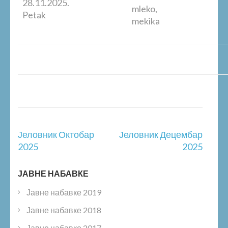
28.11.2025.
mleko,
Petak
mekika
Post
Јеловник Октобар
Јеловник Децембар
navigation
2025
2025
ЈАВНЕ НАБАВКЕ
Јавне набавке 2019
Јавне набавке 2018
Јавне набавке 2017