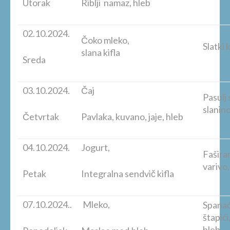
Utorak
Riblji namaz, hleb
02.10.2024.
Čoko mleko,
Slatki
slana kifla
Sreda
03.10.2024.
Čaj
Pasulj
slanin
Četvrtak
Pavlaka, kuvano, jaje, hleb
04.10.2024.
Jogurt,
Fašira
varivo
Petak
Integralna sendvič kifla
07.10.2024..
Mleko,
Spanać 
š
hleb