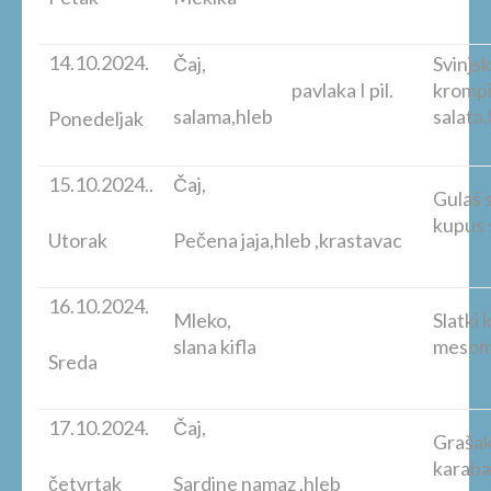
14.10.2024.
Čaj,
Svinjsk
pavlaka I pil.
krompi
salama,hleb
salata
Ponedeljak
15.10.2024..
Čaj,
Gulaš 
kupus 
Utorak
Pečena jaja,hleb ,krastavac
16.10.2024.
Mleko,
Slatki 
slana kifla
mesom
Sreda
17.10.2024.
Čaj,
Grašak 
kara
četvrtak
Sardine namaz ,hleb