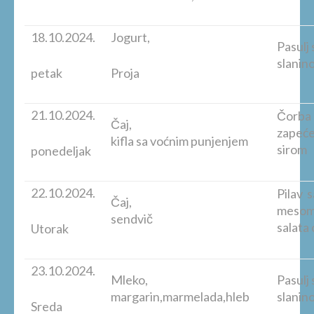
18.10.2024.
Jogurt,
Pasulj 
slanin
petak
Proja
21.10.2024.
Čorba 
Čaj,
zapeće
kifla sa voćnim punjenjem
sirom
ponedeljak
22.10.2024.
Pilav sa
Čaj,
m
sendvič
salata
Utorak
23.10.2024.
Mleko,
Pasulj 
margarin,marmelada,hleb
slanin
Sreda