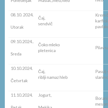
Ponedeljak
Maslac,med,hleb
08.10. 2024.
Krem č
Čaj,
karfiol
sendvič
pavla
Utorak
09.10.2024..
Čoko mleko
Pilav s
pletenica
Sreda
10.10.2024.
Čaj,
Pasulj 
riblji namaz hleb
slanin
Četvrtak
11.10.2024.
Jogurt,
Boranij
mesom
Petak
Mekika