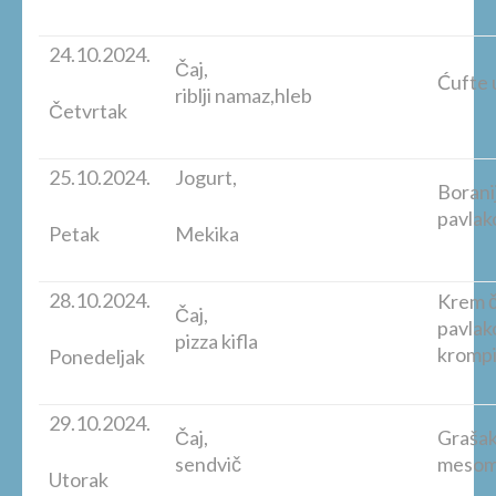
24.10.2024.
Čaj,
Ćufte 
riblji namaz,hleb
Četvrtak
25.10.2024.
Jogurt,
Boranij
pav
Petak
Mekika
28.10.2024.
Krem č
Čaj,
pavlak
pizza kifla
krompi
Ponedeljak
29.10.2024.
Čaj,
Grašak
sendvič
mesom
Utorak