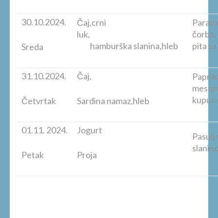
30.10.2024.
Čaj,crni
Parada
luk,
č
hamburška slanina,hleb
pita s
Sreda
31.10.2024.
Čaj,
Paprik
m
kupus 
Četvrtak
Sardina namaz,hleb
01.11. 2024.
Jogurt
Pasulj
slanin
Petak
Proja