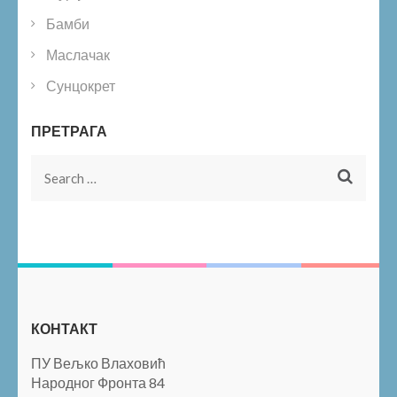
Бамби
Маслачак
Сунцокрет
ПРЕТРАГА
Search
for:
КОНТАКТ
ПУ Вељко Влаховић
Народног Фронта 84