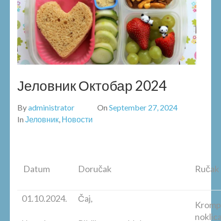
Јеловник Октобар 2024
By
administrator
On
September 27, 2024
In
Јеловник
,
Новости
Datum
Doručak
Ručak
01.10.2024.
Čaj,
Krompi
noklic