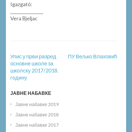
Igazgató:
________________
Vera Bjeljac
Post
Упис у први разред
ПУ Вељко Влаховић
navigation
основне школе за
школску 2017/2018.
годину
ЈАВНЕ НАБАВКЕ
Јавне набавке 2019
Јавне набавке 2018
Јавне набавке 2017