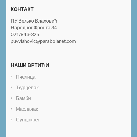
КОНТАКТ
ПУ Вељко Влаховић
Народног Фронта 84
021/843-325
puvvlahovic@parabolanet.com
НАШИ ВРТИЋИ
Пчелица
Ђурђевак
Бамби
Маслачак
Сунцокрет