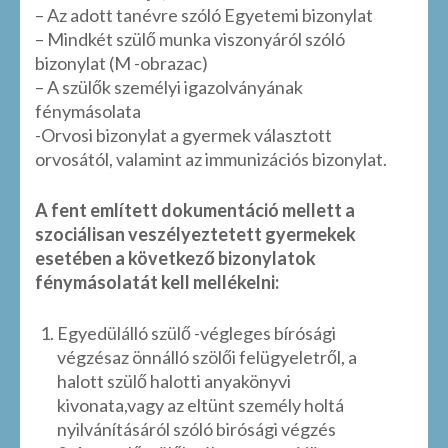
– Az adott tanévre szóló Egyetemi bizonylat
– Mindkét szülő munka viszonyáról szóló
bizonylat (M -obrazac)
– A szülők személyi igazolványának
fénymásolata
-Orvosi bizonylat a gyermek választott
orvosától, valamint az immunizációs bizonylat.
A fent említett dokumentáció mellett a
szociálisan veszélyeztetett gyermekek
esetében a következő bizonylatok
fénymásolatát kell mellékelni:
Egyedülálló szülő -végleges bírósági
végzésaz önnálló szölői felügyeletről, a
halott szülő halotti anyakönyvi
kivonata,vagy az eltünt személy holtá
nyilvánításáról szóló birósági végzés