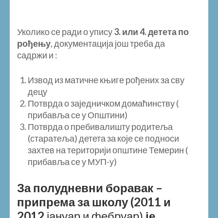
Уколико се ради о упису
3. или 4. детета по
рођењу
, документација још треба да
садржи и :
Извод из матичне књиге рођених за сву
децу
Потврда о заједничком домаћинству (
прибавља се у Општини)
Потврда о пребивалишту родитеља
(старатеља) детета за које се подноси
захтев на територији општине Темерин (
прибавља се у МУП-у)
За полудневни боравак –
припрема за школу
(20
11
и
2012
јануар и фебруар)
је