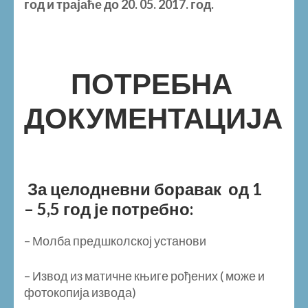
год и трајаће до
20
. 0
5
. 20
17
. год.
ПОТРЕБНА
ДОКУМЕНТАЦИЈА
За целодневни боравак од 1
– 5,5 год је потребно:
– Молба предшколској установи
– Извод из матичне књиге рођених ( може и
фотокопија извода)