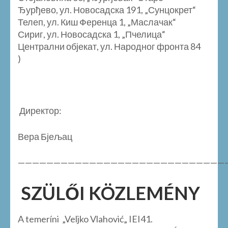
Ђурђево, ул. Новосадска 191, „Сунцокрет“
Телеп, ул. Киш Ференца 1, „Маслачак“
Сириг, ул. Новосадска 1, „Пчелица“
Централни објекат, ул. Народног фронта 84
)
Директор:
Вера Бјељац
—————————————————————————————
SZÜLŐI KÖZLEMÉNY
A temeríni „Veljko Vlahović„ IEI41.