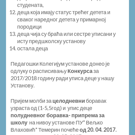
студената,
деца која имају статус трећег детета и
сваког наредног детета у примарној
породици
деца чија су браћа или сестре уписани у
исту предшколску установу
остала деца
Педагошки Колегијум установе донео је
одлуку о расписивању
Конкурса
за
2017/2018 годину ради уписа деце у нашу
Установу.
Пријем молби за
целодневни
боравак
узраста од (1-5,5год) и упис деце
полудневног боравка- припрема за
школу
на нивоу установе ПУ” Вељко
Влаховић” Темерин почеће
од
20.
0
4.
20
17
.