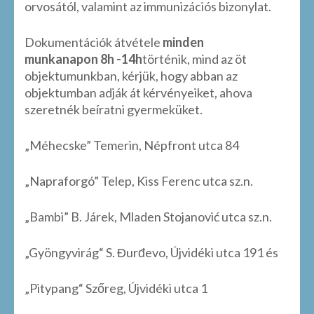
orvosától, valamint az immunizációs bizonylat.
Dokumentációk átvétele
minden
munkanapon 8h -14h
történik, mind az öt
objektumunkban, kérjük, hogy abban az
objektumban adják át kérvényeiket, ahova
szeretnék beíratni gyermeküket.
„Méhecske” Temerin, Népfront utca 84
„Napraforgó” Telep, Kiss Ferenc utca sz.n.
„Bambi” B. Járek, Mladen Stojanović utca sz.n.
„Gyöngyvirág“ S. Đurđevo, Újvidéki utca 191 és
„Pitypang“ Szőreg, Újvidéki utca 1