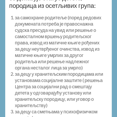
породица из осетљивих група:
за самохране родитеље (поред редових
докумената потреба је правоснажна
судска пресуда на увид или решење о
самосталном вршењу родитељског
права, извод из матичне књиге рођених
за децу неутврђеног очинства, извод из
матичне књиге умрлих за другог
родитеља или решење надлежног
органа несталог лица за умрло)
за децу у хранитељским породицама или
установама социјалне заштите ( решења
Центра за социјални рад о смештају
детета у одговарајућу установу или
хранитељску породицу, или уговор о
хранитељству)
за децу са сметњама у психофизичком