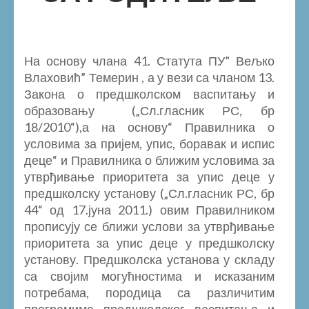
На основу члана 41. Статута ПУ” Вељко
Влаховић” Темерин , а у вези са чланом 13.
Закона о предшколском васпитању и
образовању („Сл.гласник РС, бр
18/2010“),а на основу“ Правилника о
условима за пријем, упис, боравак и испис
деце“ и Правилника о ближим условима за
утврђивање приоритета за упис деце у
предшколску установу („Сл.гласник РС, бр
44“ од 17.јуна 2011.) овим Правилником
прописују се ближи услови за утврђивање
приоритета за упис деце у предшколску
установу. Предшколска установа у складу
са својим могућностима и исказаним
потребама, породица са различитим