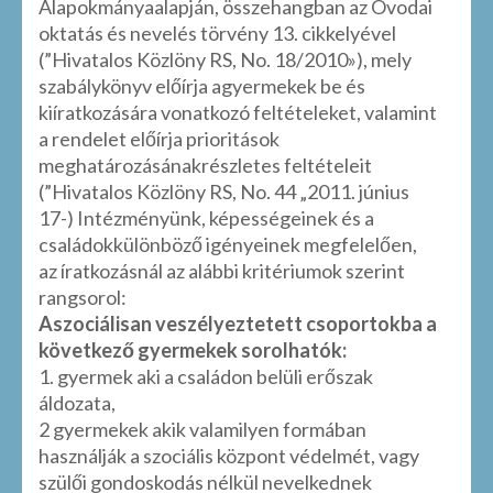
Alapokmányaalapján, összehangban az Óvodai
oktatás és nevelés törvény 13. cikkelyével
(”Hivatalos Közlöny RS, No. 18/2010»), mely
szabálykönyv előírja agyermekek be és
kiíratkozására vonatkozó feltételeket, valamint
a rendelet előírja prioritások
meghatározásánakrészletes feltételeit
(”Hivatalos Közlöny RS, No. 44 „2011. június
17-) Intézményünk, képességeinek és a
családokkülönböző igényeinek megfelelően,
az íratkozásnál az alábbi kritériumok szerint
rangsorol:
Aszociálisan veszélyeztetett csoportokba a
következő gyermekek sorolhatók:
1. gyermek aki a családon belüli erőszak
áldozata,
2 gyermekek akik valamilyen formában
használják a szociális központ védelmét, vagy
szülői gondoskodás nélkül nevelkednek