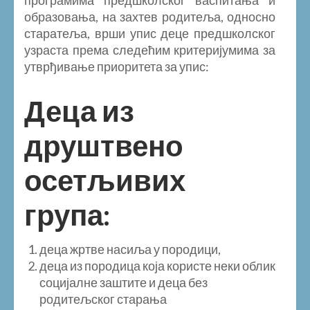
програмима предшколског васпитања и
образовања, на захтев родитеља, односно
старатеља, врши упис деце предшколског
узраста према следећим критеријумима за
утврђивање приоритета за упис:
Деца из
друштвено
осетљивих
група:
деца жртве насиља у породици,
деца из породица која користе неки облик
социјалне заштите и деца без
родитељског старања