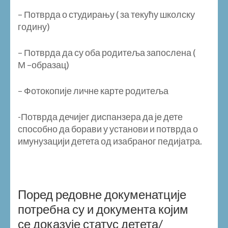
– Потврда о студирању ( за текућу школску
годину)
– Потврда да су оба родитеља запослена (
М –образац)
– Фотокопије личне карте родитеља
-Потврда дечијег диспанзера да је дете
способно да борави у установи и потврда о
имунузацији детета од изабраног педијатра.
Поред редовне докуменатције
потребна су и документа којим
се доказује статус детета/