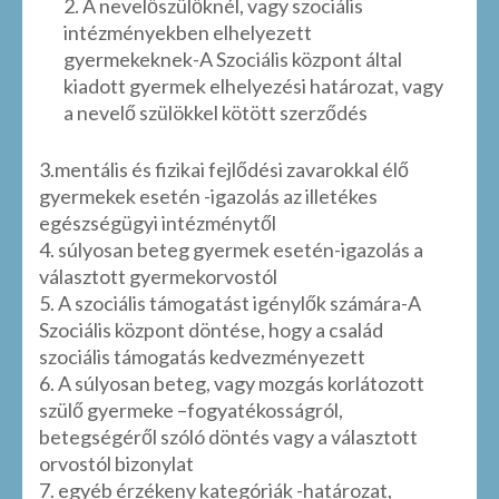
2. A nevelőszülőknél, vagy szociális
intézményekben elhelyezett
gyermekeknek-A Szociális központ által
kiadott gyermek elhelyezési határozat, vagy
a nevelő szülökkel kötött szerződés
3.mentális és fizikai fejlődési zavarokkal élő
gyermekek esetén -igazolás az illetékes
egészségügyi intézménytől
4. súlyosan beteg gyermek esetén-igazolás a
választott gyermekorvostól
5. A szociális támogatást igénylők számára-A
Szociális központ döntése, hogy a család
szociális támogatás kedvezményezett
6. A súlyosan beteg, vagy mozgás korlátozott
szülő gyermeke –fogyatékosságról,
betegségéről szóló döntés vagy a választott
orvostól bizonylat
7. egyéb érzékeny kategóriák -határozat,