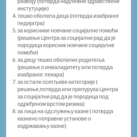
развоју (потврда надлежне здравствене
инстутуције)
тешко оболела деца (потврда изабраног
педијатра)
за кориснике новчане социјалне помоћи
(решење Центра за социјални рад да је
породица корисник новчане социјалне
помоћи)
за децу тешко оболелих родитеља
(решење о инвалидитету или потврда
изабраног лекара)
за остале осетљиве категорије (
решење,потврда или препурука Центра
за социјални рад да је породица под
одређеном врстом ризика)
за лица на одслужењу казне ( потврда
казнено поправне установе о
издржавању казне)