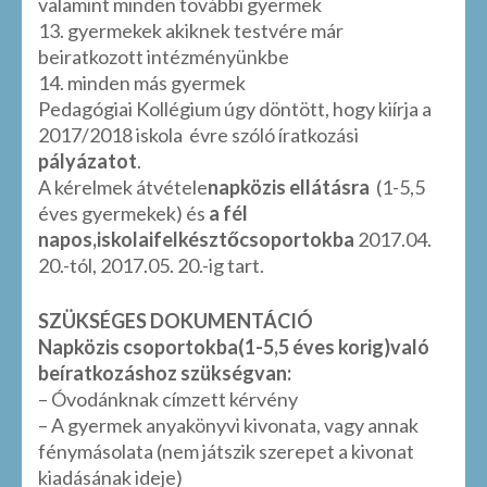
valamint minden további gyermek
13. gyermekek akiknek testvére már
beiratkozott intézményünkbe
14. minden más gyermek
Pedagógiai Kollégium úgy döntött, hogy kiírja a
2017/2018 iskola évre szóló íratkozási
pályázatot
.
A kérelmek átvétele
napközis ellátásra
(1-5,5
éves gyermekek) és
a fél
napos,iskolaifelkésztőcsoportokba
2017.04.
20.-tól, 2017.05. 20.-ig tart.
SZÜKSÉGES DOKUMENTÁCIÓ
Napközis csoportokba(1-5,5 éves korig)való
beíratkozáshoz szükségvan:
– Óvodánknak címzett kérvény
– A gyermek anyakönyvi kivonata, vagy annak
fénymásolata (nem játszik szerepet a kivonat
kiadásának ideje)