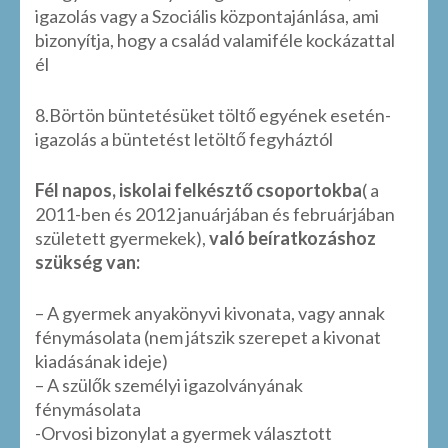
igazolás vagy a Szociális központajánlása, ami
bizonyítja, hogy a család valamiféle kockázattal
él
8.Börtön büntetésüket töltő egyének esetén-
igazolás a büntetést letöltő fegyháztól
Fél napos, iskolai felkésztő csoportokba
( a
2011-ben és 2012 januárjában és februárjában
született gyermekek),
való beíratkozáshoz
szükség van:
– A gyermek anyakönyvi kivonata, vagy annak
fénymásolata (nem játszik szerepet a kivonat
kiadásának ideje)
– A szülők személyi igazolványának
fénymásolata
-Orvosi bizonylat a gyermek választott