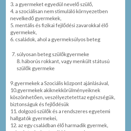
3. a gyermeket egyedül nevelő szülő,
4. a szociálisan nem stimuláló környezetben
nevelkedő gyermekek,
5. mentális és fizikai fejlődési zavarokkal élő
gyermekek,
6. családok, ahol a gyermeksúlyos beteg
súlyosan beteg szülőkgyermeke
8. háborús rokkant, vagy menkült státusú
szülők gyermeke
9.gyermekek a Szociális központ ajánlásával,
10.gyermekek akiknekkörülményeiknek
köszönhetően, veszélyeztetettaz egészségük,
biztonságuk és fejlődésük
11. dolgozó szülők és a rendszeres egyetemi
hallgatók gyermekei,
12. az egy családban élő harmadik gyermek,