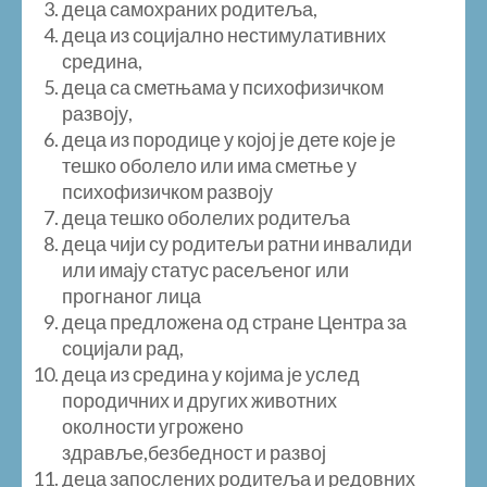
деца самохраних родитеља,
деца из социјално нестимулативних
средина,
деца са сметњама у психофизичком
развоју,
деца из породице у којој је дете које је
тешко оболело или има сметње у
психофизичком развоју
деца тешко оболелих родитеља
деца чији су родитељи ратни инвалиди
или имају статус расељеног или
прогнаног лица
деца предложена од стране Центра за
социјали рад,
деца из средина у којима је услед
породичних и других животних
околности угрожено
здравље,безбедност и развој
деца запослених родитеља и редовних