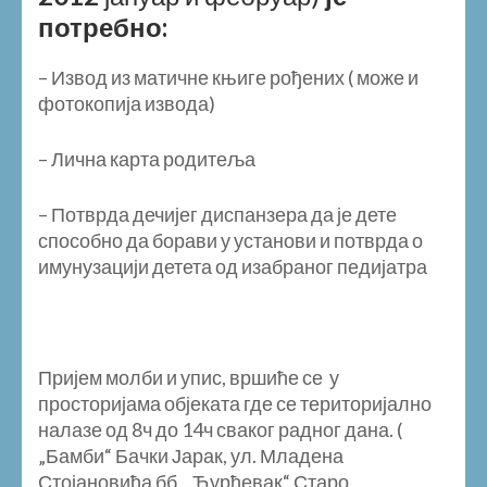
потребно:
– Извод из матичне књиге рођених ( може и
фотокопија извода)
– Лична карта родитеља
– Потврда дечијег диспанзера да је дете
способно да борави у установи и потврда о
имунузацији детета од изабраног педијатра
Пријем молби и упис, вршиће се у
просторијама објеката где се територијално
налазе од 8ч до 14ч сваког радног дана. (
„Бамби“ Бачки Јарак, ул. Младена
Стојановића бб, „Ђурђевак“ Старо